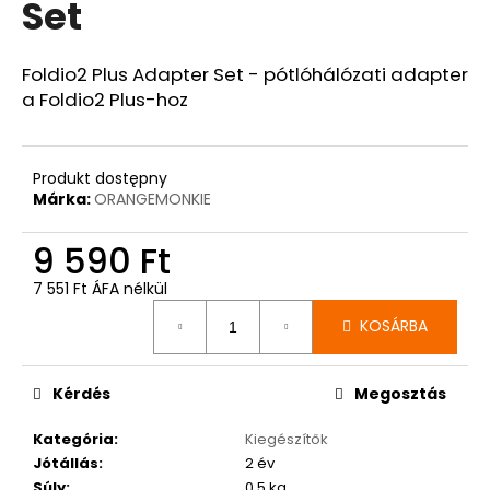
Set
A
Foldio2 Plus Adapter Set - pótlóhálózati adapter
j
a Foldio2 Plus-hoz
á
n
l
Produkt dostępny
j
Márka:
ORANGEMONKIE
u
k
9 590 Ft
7 551 Ft ÁFA nélkül
Egységár:
KOSÁRBA
Kérdés
Megosztás
Kategória
:
Kiegészítők
Jótállás
:
2 év
Súly
:
0.5 kg