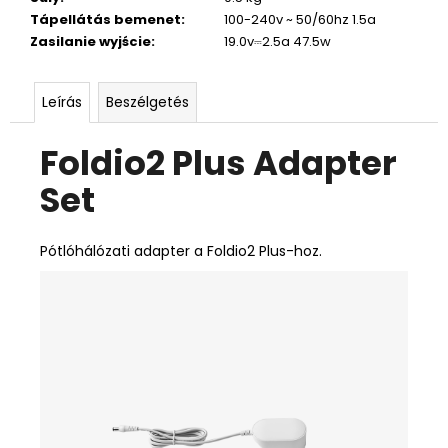
Tápellátás bemenet
:
100-240v ~ 50/60hz 1.5a
Zasilanie wyjście
:
19.0v⎓2.5a 47.5w
Leírás
Beszélgetés
Foldio2 Plus Adapter
Set
Pótlóhálózati adapter a Foldio2 Plus-hoz.