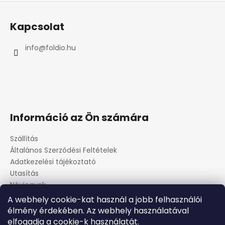
L
á
Kapcsolat
b
l
info
@
foldio.hu
é
c
Információ az Ön számára
Szállítás
Általános Szerződési Feltételek
Adatkezelési tájékoztató
Utasítás
Névjegyek
A webhely cookie-kat használ a jobb felhasználói
élmény érdekében. Az webhely használatával
Kosár
elfogadja a cookie-k használatát.