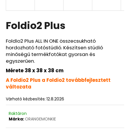
A
Foldio2 Plus
j
á
n
Foldio2 Plus ALL IN ONE összecsukható
l
hordozható fotóstúdió. Készítsen stúdió
j
minőségű termékfotókat gyorsan és
u
egyszerűen.
k
Mérete 38 x 38 x 38 cm
A Foldio2 Plus a Foldio2 továbbfejlesztett
változata
Várható kézbesítés:
12.8.2026
Raktáron
Márka:
ORANGEMONKIE