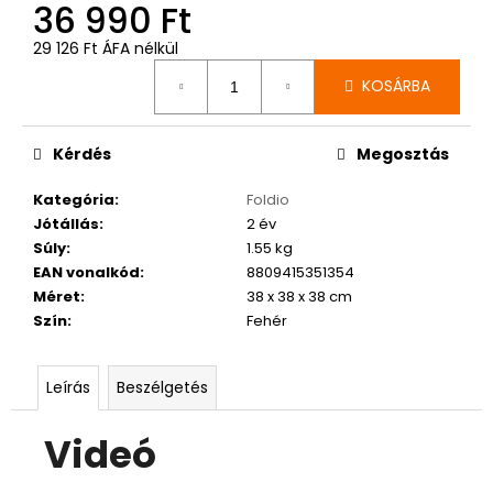
36 990 Ft
29 126 Ft ÁFA nélkül
Egységár:
KOSÁRBA
Kérdés
Megosztás
Kategória
:
Foldio
Jótállás
:
2 év
Súly
:
1.55 kg
EAN vonalkód
:
8809415351354
Méret
:
38 x 38 x 38 cm
Szín
:
Fehér
Leírás
Beszélgetés
Videó