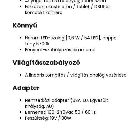
Anyaga: tartós műanyag, fehér színű
Eszközök: okostelefon / tablet / DSLR és
kompakt kamera
Könnyű
Három LED-szalag [0,6 W / 54 LED], nappali
fény 5700k
Fényerő-szabályozás dimmerrel
Világításszabályozó
A lineáris tompítás / világítás analóg vezérlése
Adapter
Nemzetközi adapter (USA, EU, Egyesült
Királyság, AU)
Bemenet: 100-240Vac 50 / 60Hz
Feszültség: 19V / 38W