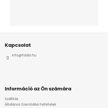
L
á
Kapcsolat
b
l
info
@
foldio.hu
é
c
Információ az Ön számára
Szállítás
Általános Szerződési Feltételek