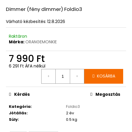
Dimmer (fény dimmer) Foldio3
A
Várható kézbesítés:
12.8.2026
j
á
n
Raktáron
Márka:
ORANGEMONKIE
l
j
7 990 Ft
u
k
6 291 Ft ÁFA nélkül
Egységár:
KOSÁRBA
Kérdés
Megosztás
Kategória
:
Foldio3
Jótállás
:
2 év
Súly
:
0.5 kg