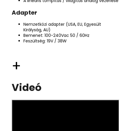
A lineáris tompítás / világítás analóg vezérlése
Adapter
Nemzetközi adapter (USA, EU, Egyesült
Királyság, AU)
Bemenet: 100-240Vac 50 / 60Hz
Feszültség: 19V / 38W
+
Videó