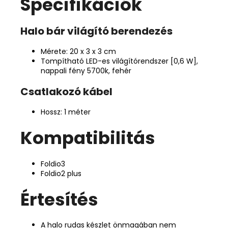
Specifikációk
Halo bár világító berendezés
Mérete: 20 x 3 x 3 cm
Tompítható LED-es világítórendszer [0,6 W],
nappali fény 5700k, fehér
Csatlakozó kábel
Hossz: 1 méter
Kompatibilitás
Foldio3
Foldio2 plus
Értesítés
A halo rudas készlet önmagában nem