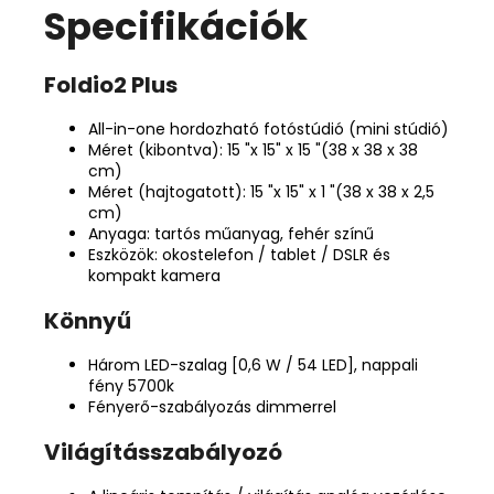
Specifikációk
Foldio2 Plus
All-in-one hordozható fotóstúdió (mini stúdió)
Méret (kibontva): 15 "x 15" x 15 "(38 x 38 x 38
cm)
Méret (hajtogatott): 15 "x 15" x 1 "(38 x 38 x 2,5
cm)
Anyaga: tartós műanyag, fehér színű
Eszközök: okostelefon / tablet / DSLR és
kompakt kamera
Könnyű
Három LED-szalag [0,6 W / 54 LED], nappali
fény 5700k
Fényerő-szabályozás dimmerrel
Világításszabályozó