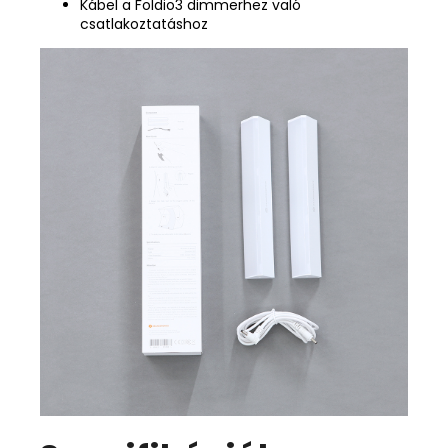
Kábel a Foldio3 dimmerhez való
csatlakoztatáshoz