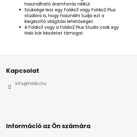
használható áramforrás nélkül.
Szüksége lesz egy Foldio3 vagy Foldio2 Plus
stúdióra is, hogy használni tudja ezt a
kiegészítő világítási lehetőséget.
A Foldio3 vagy a Foldio2 Plus Studio csak egy
Halo bár készletet támogat.
L
á
Kapcsolat
b
l
info
@
foldio.hu
é
c
Információ az Ön számára