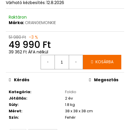
Várható kézbesítés:
12.8.2026
Raktáron
Márka:
ORANGEMONKIE
51 980 Ft
–3 %
49 990 Ft
39 362 Ft ÁFA nélkül
Egységár:
KOSÁRBA
Kérdés
Megosztás
Kategória
:
Foldio
Jótállás
:
2 év
Súly
:
1.8 kg
Méret
:
38 x 38 x 38 cm
Szín
:
Fehér