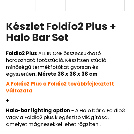
A
Készlet Foldio2 Plus +
j
á
Halo Bar Set
n
l
j
Foldio2 Plus
ALL IN ONE összecsukható
u
hordozható fotóstúdió. Készítsen stúdió
k
minőségű termékfotókat gyorsan és
egyszerűe
n. Mérete 38 x 38 x 38 cm
A Foldio2 Plus a Foldio2 továbbfejlesztett
változata
+
Halo-bar lighting option -
A Halo bár a Foldio3
vagy a Foldio2 plus kiegészítő világítása,
amelyet mágnesekkel lehet rögzíteni.