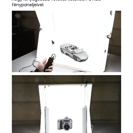
fénypaneljeivel.