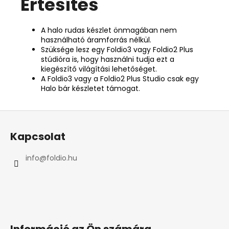
Értesítés
A halo rudas készlet önmagában nem
használható áramforrás nélkül.
Szüksége lesz egy Foldio3 vagy Foldio2 Plus
stúdióra is, hogy használni tudja ezt a
kiegészítő világítási lehetőséget.
A Foldio3 vagy a Foldio2 Plus Studio csak egy
Halo bár készletet támogat.
L
á
Kapcsolat
b
l
info
@
foldio.hu
é
c