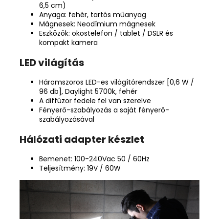
6,5 cm)
Anyaga: fehér, tartós műanyag
Mágnesek: Neodímium mágnesek
Eszközök: okostelefon / tablet / DSLR és
kompakt kamera
LED világítás
Háromszoros LED-es világítórendszer [0,6 W /
96 db], Daylight 5700k, fehér
A diffúzor fedele fel van szerelve
Fényerő-szabályozás a saját fényerő-
szabályozásával
Hálózati adapter készlet
Bemenet: 100-240Vac 50 / 60Hz
Teljesítmény: 19V / 60W