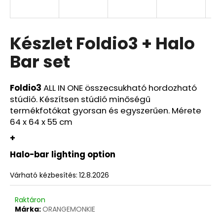
Y
E
A
Készlet Foldio3 + Halo
j
N
á
Bar set
n
E
l
j
Foldio3
ALL IN ONE összecsukható hordozható
S
u
stúdió. Készítsen stúdió minőségű
k
termékfotókat gyorsan és egyszerűen. Mérete
64 x 64 x 55 cm
+
Halo-bar lighting option
Várható kézbesítés:
12.8.2026
Raktáron
Márka:
ORANGEMONKIE