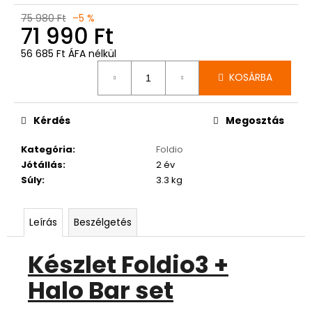
75 980 Ft
–5 %
71 990 Ft
56 685 Ft ÁFA nélkül
Egységár:
KOSÁRBA
Kérdés
Megosztás
Kategória
:
Foldio
Jótállás
:
2 év
Súly
:
3.3 kg
Leírás
Beszélgetés
Készlet Foldio3 +
Halo Bar set