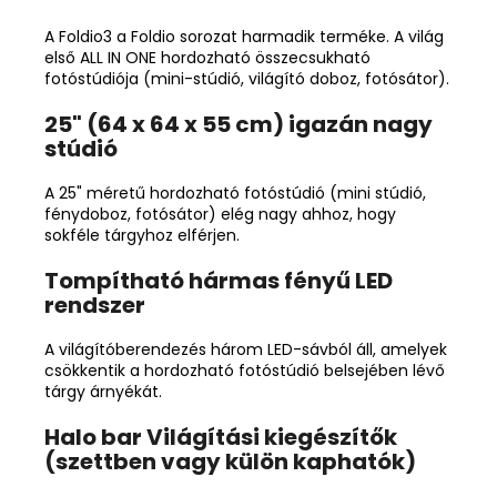
A Foldio3 a Foldio sorozat harmadik terméke. A világ
első ALL IN ONE hordozható összecsukható
fotóstúdiója (mini-stúdió, világító doboz, fotósátor).
25" (64 x 64 x 55 cm) igazán nagy
stúdió
A 25" méretű hordozható fotóstúdió (mini stúdió,
fénydoboz, fotósátor) elég nagy ahhoz, hogy
sokféle tárgyhoz elférjen.
Tompítható hármas fényű LED
rendszer
A világítóberendezés három LED-sávból áll, amelyek
csökkentik a hordozható fotóstúdió belsejében lévő
tárgy árnyékát.
Halo bar Világítási kiegészítők
(szettben vagy külön kaphatók)