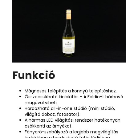
Funkció
Mágneses felépítés a könnyű telepítéshez.
Összecsukható kialakítás - A Foldio-t bárhová
magával viheti.
Hordozható all-in-one stúdió (mini stúdió,
világító doboz, fotósátor).
A hármas LED világítási rendszer hatékonyan
csökkenti az árnyékot.
Fényerő-szabályozó a legjobb megvilágítás
érdekében a hordozható fotóstúdióban.