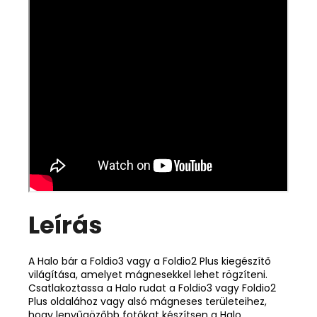
Leírás
A Halo bár a Foldio3 vagy a Foldio2 Plus kiegészítő
világítása, amelyet mágnesekkel lehet rögzíteni.
Csatlakoztassa a Halo rudat a Foldio3 vagy Foldio2
Plus oldalához vagy alsó mágneses területeihez,
hogy lenyűgözőbb fotókat készítsen a Halo