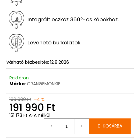
Integrált eszköz 360°-os képekhez.
Levehető burkolatok.
Várható kézbesítés:
12.8.2026
Raktáron
Márka:
ORANGEMONKIE
199 980 Ft
–4 %
191 990 Ft
151 173 Ft ÁFA nélkül
Egységár:
KOSÁRBA