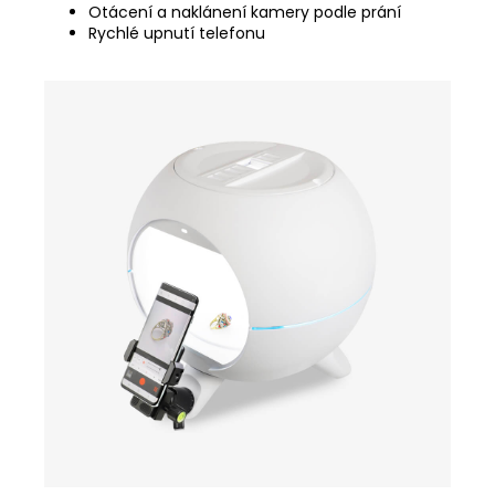
Otácení a naklánení kamery podle prání
Rychlé upnutí telefonu