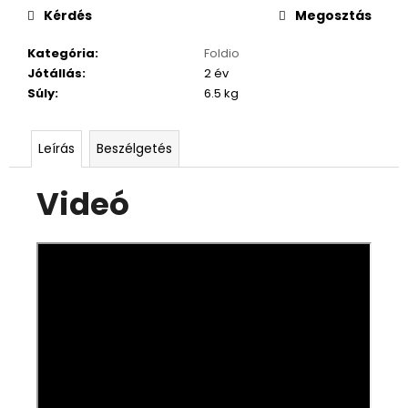
Kérdés
Megosztás
Kategória
:
Foldio
Jótállás
:
2 év
Súly
:
6.5 kg
Leírás
Beszélgetés
Videó