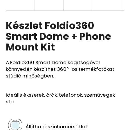
Y
E
A
Készlet Foldio360
j
N
á
Smart Dome + Phone
n
E
l
Mount Kit
j
S
u
k
A Foldio360 Smart Dome segítségével
könnyedén készíthet 360°-os termékfotókat
stúdió minőségben.
Ideális ékszerek, órák, telefonok, szemüvegek
stb.
Állítható színhőmérséklet.